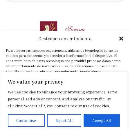
Gestionar consentimiento
Para ofrecer las mejores experiencias, utilizamos tecnologías como las
cookies para almacenar y/o acceder a la información del dispositivo. El
consentimiento de estas tecnologías nos permitirá procesar datos como
el comportamiento de navegación o las identificaciones únicas en este
+34 630 022 318
sitio. No consentir o retirar el consentimiento, puede afectar
negativamente a ciertas características y funciones.
info@sorayacartategui.com
We value your privacy
Previa cita
We use cookies to enhance your browsing experience, serve
Aceptar
personalised ads or content, and analyse our traffic. By
Aviso legal
|
Política de privacidad
|
Política de cookies
clicking "Accept All", you consent to our use of cookies.
Denegar
Ver preferencias
Customise
Reject All
Accept All
Spanish