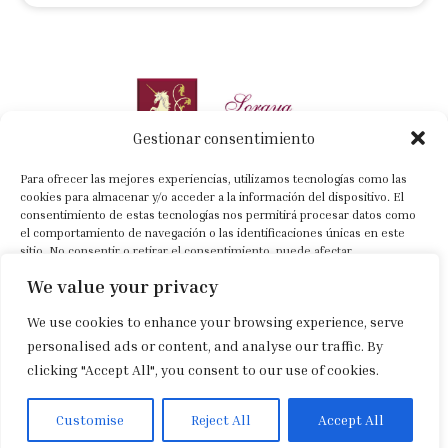
Gestionar consentimiento
Para ofrecer las mejores experiencias, utilizamos tecnologías como las
cookies para almacenar y/o acceder a la información del dispositivo. El
consentimiento de estas tecnologías nos permitirá procesar datos como
el comportamiento de navegación o las identificaciones únicas en este
+34 630 022 318
sitio. No consentir o retirar el consentimiento, puede afectar
negativamente a ciertas características y funciones.
info@sorayacartategui.com
We value your privacy
Previa cita
We use cookies to enhance your browsing experience, serve
Aceptar
personalised ads or content, and analyse our traffic. By
Aviso legal
|
Política de privacidad
|
Política de cookies
clicking "Accept All", you consent to our use of cookies.
Denegar
Ver preferencias
Customise
Reject All
Accept All
Spanish