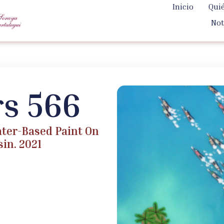
Inicio
Qui
Not
s 566
Water-Based Paint On
in. 2021