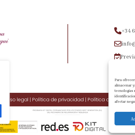
+34 6
info
Previ
Para ofrecer
almacenar y/
tecnologías
identificaci
Aviso legal
|
Política de privacidad
|
Política de cookies
afectar nega
A