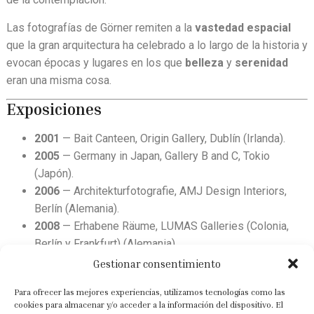
Las fotografías de Görner remiten a la
vastedad espacial
que la gran arquitectura ha celebrado a lo largo de la historia y
evocan épocas y lugares en los que
belleza
y
serenidad
eran una misma cosa.
Exposiciones
2001
— Bait Canteen, Origin Gallery, Dublín (Irlanda).
2005
— Germany in Japan, Gallery B and C, Tokio
(Japón).
2006
— Architekturfotografie, AMJ Design Interiors,
Berlín (Alemania).
2008
— Erhabene Räume, LUMAS Galleries (Colonia,
Berlín y Frankfurt) (Alemania).
2008
— Positionen zur Architekturfotografie,
Gestionar consentimiento
ArturImages, Wissenschaftspark Gelsenkirchen
Para ofrecer las mejores experiencias, utilizamos tecnologías como las
(Alemania).
cookies para almacenar y/o acceder a la información del dispositivo. El
2010
— Reinhard Görner Architekturfotografie, Galerie