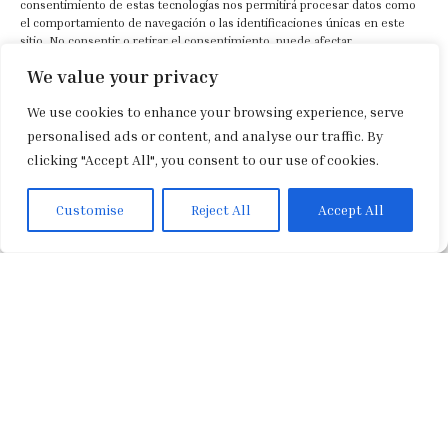
consentimiento de estas tecnologías nos permitirá procesar datos como
el comportamiento de navegación o las identificaciones únicas en este
Paul Sties, Kronberg/Taunus (Alemania).
sitio. No consentir o retirar el consentimiento, puede afectar
2011
— Scope Art Basel.
negativamente a ciertas características y funciones.
We value your privacy
2012
— Photofever, París (Francia).
2012
— AAF, Bruselas (Bélgica).
We use cookies to enhance your browsing experience, serve
Aceptar
2012
— Exposición colectiva “Libraries”, Envie d’Art
personalised ads or content, and analyse our traffic. By
Gallery, París (Francia).
clicking "Accept All", you consent to our use of cookies.
Denegar
2013
— Exposición colectiva KplusY, París (Francia).
2014
— Exposición colectiva, Envie d’Art Gallery, París
Ver preferencias
Customise
Reject All
Accept All
(Francia).
Spanish
2014
— Scope Art Basel.
2014
— Art Basel, Hamptons.
2014
— AAF (Londres, Nueva York, Toronto,
Hampstead).
2015
— Exposición individual “R. Görner, Insights”,
Galerie Paul Sties, Kronberg i. Taunus (Alemania).
2015
— Reinhard Görner, Kunstsalon Europa, Berlín
(Alemania), exposición colectiva.