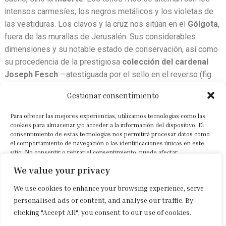
intensos carmesíes, los negros metálicos y los violetas de
las vestiduras. Los clavos y la cruz nos sitúan en el
Gólgota
,
fuera de las murallas de Jerusalén. Sus considerables
dimensiones y su notable estado de conservación, así como
su procedencia de la prestigiosa
colección del cardenal
Joseph Fesch
—atestiguada por el sello en el reverso (fig.
1)—, reafirman lo que el estilo y la calidad de la pintura ya
Gestionar consentimiento
evidencian.
Para ofrecer las mejores experiencias, utilizamos tecnologías como las
La minuciosidad con la que se representan las lágrimas que
cookies para almacenar y/o acceder a la información del dispositivo. El
recorren los rostros de
María
y
San Juan
se relaciona
consentimiento de estas tecnologías nos permitirá procesar datos como
el comportamiento de navegación o las identificaciones únicas en este
deliberadamente con la tradición arcaica de los
Primitivos
sitio. No consentir o retirar el consentimiento, puede afectar
flamencos
, al igual que los suntuosos materiales del
negativamente a ciertas características y funciones.
We value your privacy
atuendo del acaudalado
José de Arimatea
, a la derecha,
envuelto en un manto de pieles brocadas.
Nicodemo
, de
We use cookies to enhance your browsing experience, serve
Aceptar
cabellos castaños y tocado con un turbante enrollado,
personalised ads or content, and analyse our traffic. By
sostiene en su mano los clavos de la cruz mientras
clicking "Accept All", you consent to our use of cookies.
Denegar
contempla las heridas de la frente de Cristo. La atmósfera