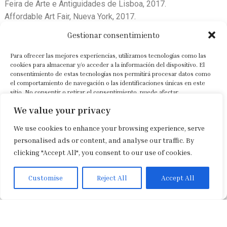
Feira de Arte e Antiguidades de Lisboa, 2017.
Affordable Art Fair, Nueva York, 2017.
Estampa Arte Contemporáneo, Madrid, 2017.
Gestionar consentimiento
Context Art, Miami, 2017.
Feriarte, Madrid, 2017.
Para ofrecer las mejores experiencias, utilizamos tecnologías como las
cookies para almacenar y/o acceder a la información del dispositivo. El
MUSEO
consentimiento de estas tecnologías nos permitirá procesar datos como
el comportamiento de navegación o las identificaciones únicas en este
sitio. No consentir o retirar el consentimiento, puede afectar
Las obras de Josecho López Llorens pueden encontrarse en
negativamente a ciertas características y funciones.
el Museo Ecuménico de Arte Contemporáneo de la Catedral
We value your privacy
de Brujas, Bélgica.
We use cookies to enhance your browsing experience, serve
Aceptar
personalised ads or content, and analyse our traffic. By
Obras
clicking "Accept All", you consent to our use of cookies.
Denegar
Ver preferencias
Customise
Reject All
Accept All
Spanish