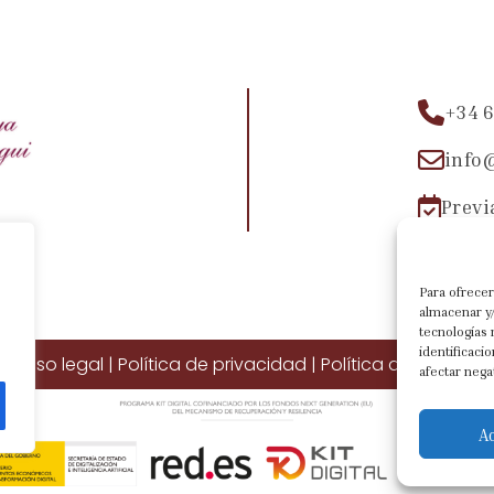
+34 6
info
Previ
Para ofrecer
almacenar y/
tecnologías
identificaci
Aviso legal
|
Política de privacidad
|
Política de cookies
afectar nega
A