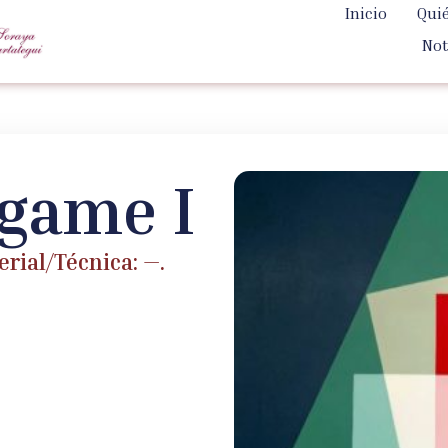
Inicio
Qui
Not
game I
rial/Técnica: —.