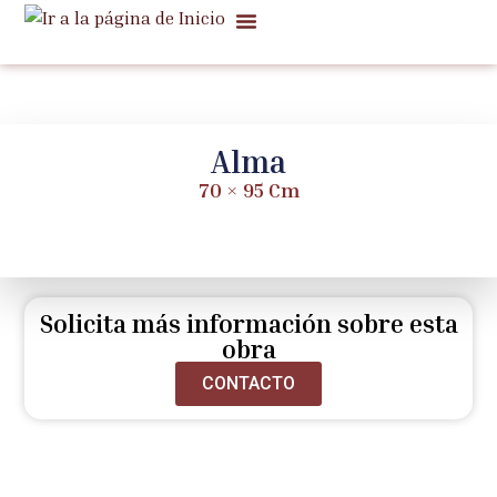
Quiénes Somos
Ventas Notables
Noticias Y Notas
Alma
70 × 95 Cm
Solicita más información sobre esta
obra
CONTACTO